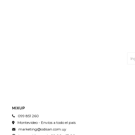
MIXUP
099 851 260
Montevideo - Envíos a todo el país
marketing@odisan.com.uy