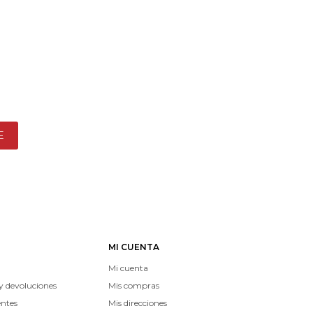
E
MI CUENTA
Mi cuenta
y devoluciones
Mis compras
entes
Mis direcciones