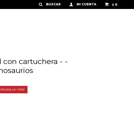
0
$
l con cartuchera - -
nosaurios
14