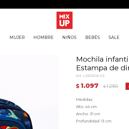
MUJER
HOMBRE
NIÑOS
BEBÉS
SALE
Mochila infanti
Estampa de di
L260306-02
1.097
$
1.290
$
Medidas:
Alto: 44 cm
Ancho: 31 cm
Profundidad: 13 cm