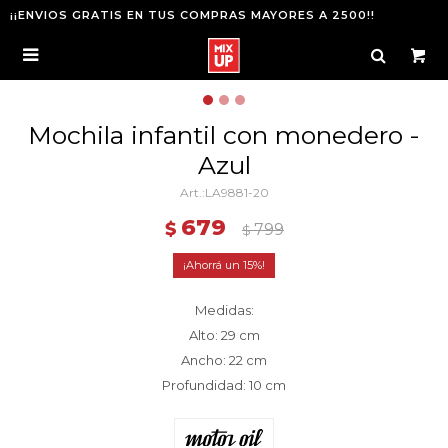
¡¡ENVIOS GRATIS EN TUS COMPRAS MAYORES A 2500!!

Mochila infantil con monedero -
Azul
LA9881-20
679
$
799
$
15
Medidas:
Alto: 29 cm
Ancho: 22 cm
Profundidad: 10 cm