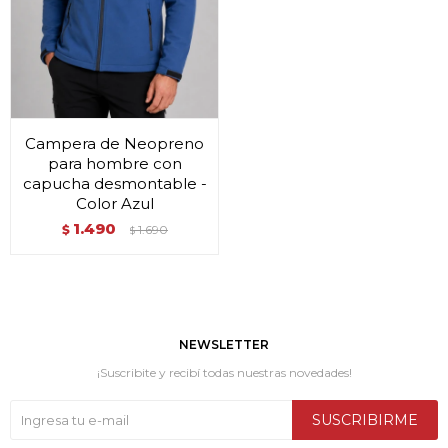
Campera de Neopreno
para hombre con
capucha desmontable -
Color Azul
1.490
$
1.690
$
NEWSLETTER
¡Suscribite y recibí todas nuestras novedades!
SUSCRIBIRME