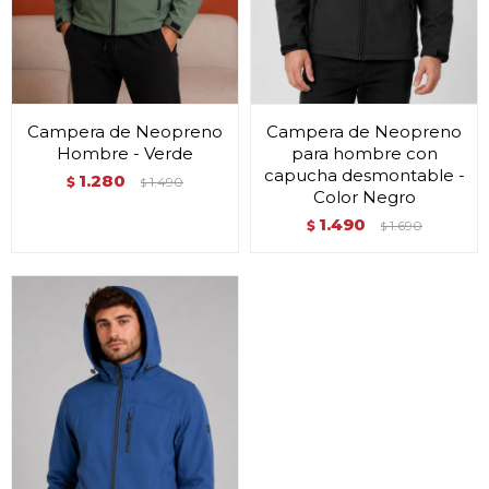
Campera de Neopreno
Campera de Neopreno
Hombre - Verde
para hombre con
capucha desmontable -
1.280
$
1.490
$
Color Negro
1.490
$
1.690
$