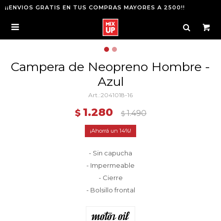
¡¡ENVIOS GRATIS EN TUS COMPRAS MAYORES A 2500!!

Campera de Neopreno Hombre -
Azul
2041018-16
1.280
$
1.490
$
14
- Sin capucha
- Impermeable
- Cierre
- Bolsillo frontal