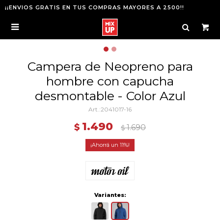
¡¡ENVIOS GRATIS EN TUS COMPRAS MAYORES A 2500!!

Campera de Neopreno para
hombre con capucha
desmontable - Color Azul
2041017-16
1.490
$
1.690
$
11
Variantes: