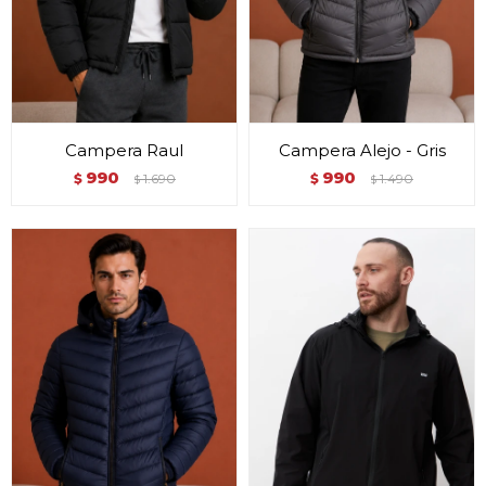
Campera Raul
Campera Alejo - Gris
990
990
$
1.690
$
1.490
$
$