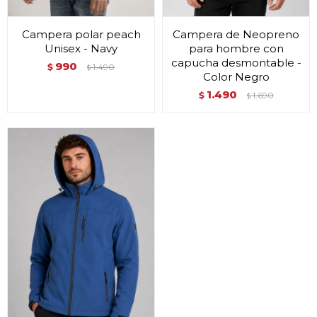
Campera polar peach
Campera de Neopreno
Unisex - Navy
para hombre con
capucha desmontable -
990
$
1.490
$
Color Negro
1.490
$
1.690
$