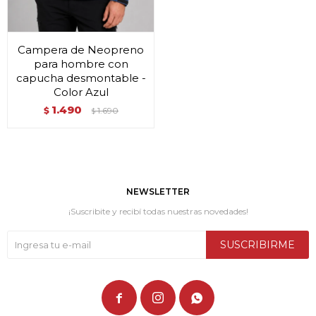
Campera de Neopreno
para hombre con
capucha desmontable -
Color Azul
1.490
$
1.690
$
NEWSLETTER
¡Suscribite y recibí todas nuestras novedades!
SUSCRIBIRME


