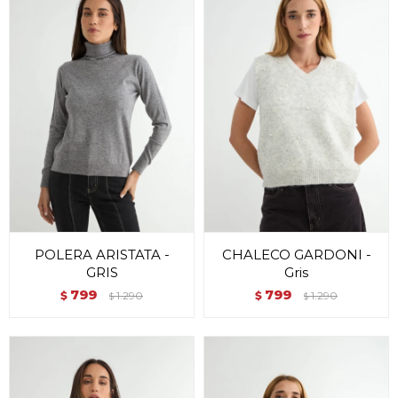
POLERA ARISTATA -
CHALECO GARDONI -
GRIS
Gris
799
799
$
1.290
$
1.290
$
$