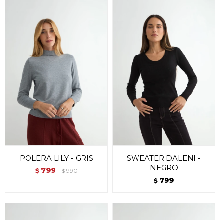
POLERA LILY - GRIS
SWEATER DALENI -
NEGRO
799
$
990
$
799
$