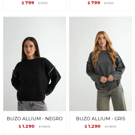
799
799
$
990
$
990
$
$
BUZO ALLIUM - NEGRO
BUZO ALLIUM - GRIS
1.290
1.290
$
1.690
$
1.690
$
$