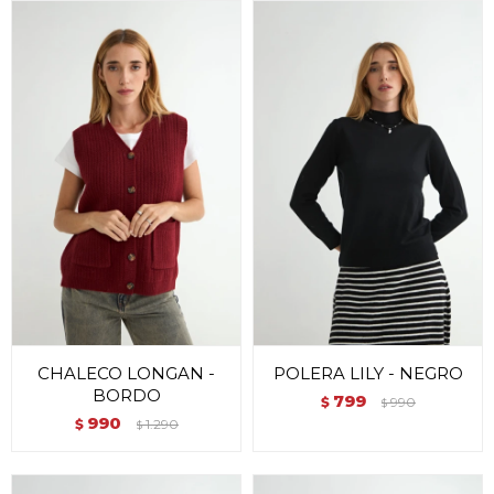
CHALECO LONGAN -
POLERA LILY - NEGRO
BORDO
799
$
990
$
990
$
1.290
$