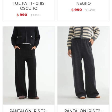
TULIPA T1 - GRIS
NEGRO
OSCURO
990
$
1.490
$
990
$
1.490
$
PANTALÓN IRIS T2 -
PANTALÓN IRIS T2 -