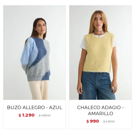
BUZO ALLEGRO - AZUL
CHALECO ADAGIO -
AMARILLO
1.290
$
1.890
$
990
$
1.390
$