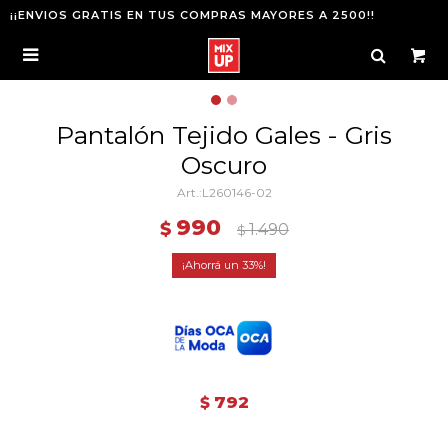
¡¡ENVIOS GRATIS EN TUS COMPRAS MAYORES A 2500!!

Pantalón Tejido Gales - Gris
Oscuro
L260146-02
990
$
1.490
$
33
792
$