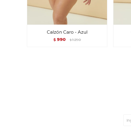
Calzón Caro - Azul
990
$
1.290
$