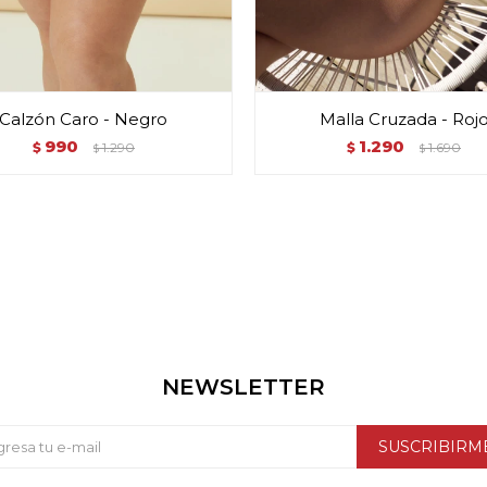
Calzón Caro - Negro
Malla Cruzada - Roj
990
1.290
$
1.290
$
1.690
$
$
NEWSLETTER
SUSCRIBIRM