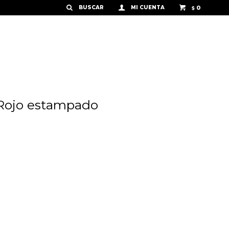
0
$
 Rojo estampado