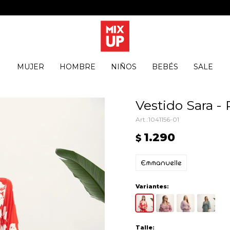
MUJER
HOMBRE
NIÑOS
BEBÉS
SALE
Vestido Sara -
1041156-01
1.290
$
Variantes:
Talle: