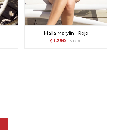
o
Malla Marylin - Rojo
1.290
$
1.690
$
E