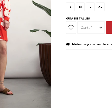
S
M
L
XL
GUÍA DE TALLES
1
Métodos y costos de en