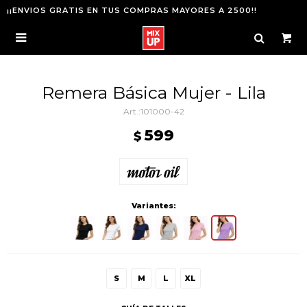
¡¡ENVIOS GRATIS EN TUS COMPRAS MAYORES A 2500!!

Remera Básica Mujer - Lila
101000-42
599
$
Variantes:
S
M
L
XL