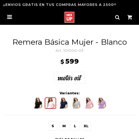
¡¡ENVIOS GRATIS EN TUS COMPRAS MAYORES A 2500!!

Remera Básica Mujer - Blanco
101000-03
599
$
Variantes:
S
M
L
XL