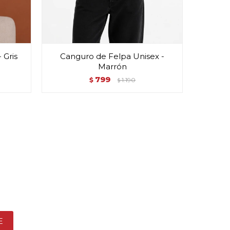
 Gris
Canguro de Felpa Unisex -
Cangur
Marrón
799
$
1.190
$
E