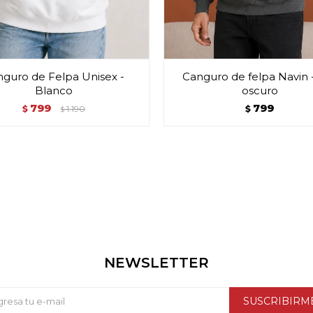
guro de Felpa Unisex -
Canguro de felpa Navin -
Blanco
oscuro
799
799
$
1.190
$
$
NEWSLETTER
SUSCRIBIRM