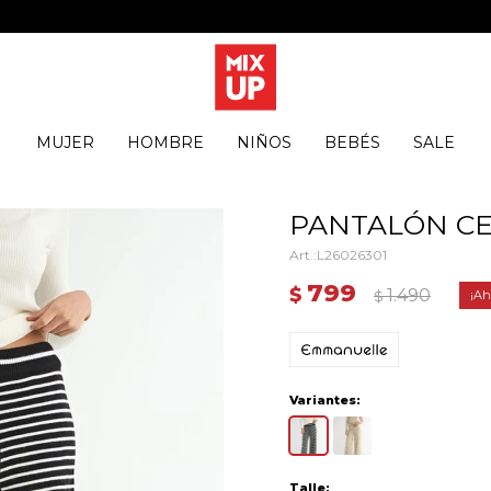
MUJER
HOMBRE
NIÑOS
BEBÉS
SALE
PANTALÓN CE
L26026301
799
$
1.490
$
Variantes:
Talle: