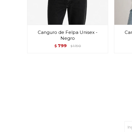
Canguro de Felpa Unisex -
Can
Negro
799
$
1.190
$