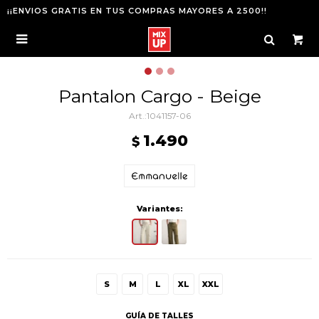
¡¡ENVIOS GRATIS EN TUS COMPRAS MAYORES A 2500!!

Pantalon Cargo - Beige
1041157-06
1.490
$
Variantes:
S
M
L
XL
XXL
GUÍA DE TALLES