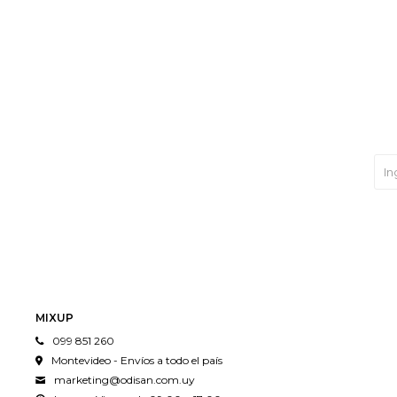
MIXUP
099 851 260
Montevideo - Envíos a todo el país
marketing@odisan.com.uy