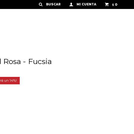
0
$
l Rosa - Fucsia
14