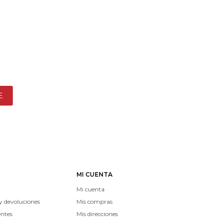
E
MI CUENTA
Mi cuenta
y devoluciones
Mis compras
entes
Mis direcciones