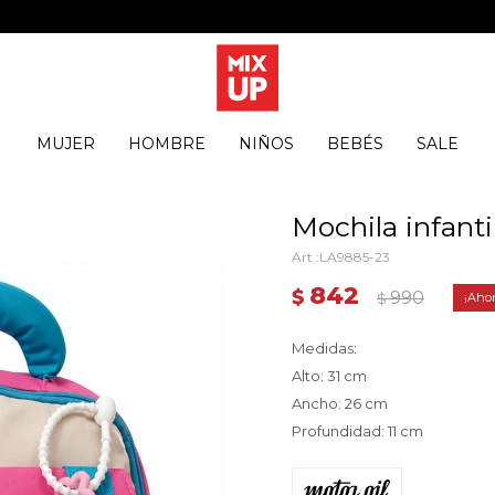
MUJER
HOMBRE
NIÑOS
BEBÉS
SALE
Mochila infanti
LA9885-23
842
$
990
$
Medidas:
Alto: 31 cm
Ancho: 26 cm
Profundidad: 11 cm