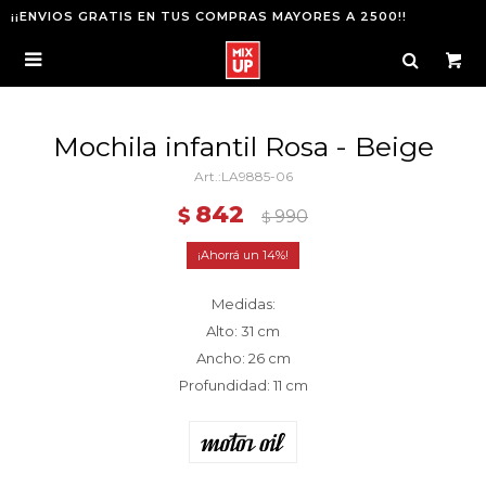
¡¡ENVIOS GRATIS EN TUS COMPRAS MAYORES A 2500!!

Mochila infantil Rosa - Beige
LA9885-06
842
$
990
$
14
Medidas:
Alto: 31 cm
Ancho: 26 cm
Profundidad: 11 cm