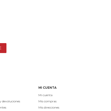
E
MI CUENTA
Mi cuenta
y devoluciones
Mis compras
entes
Mis direcciones