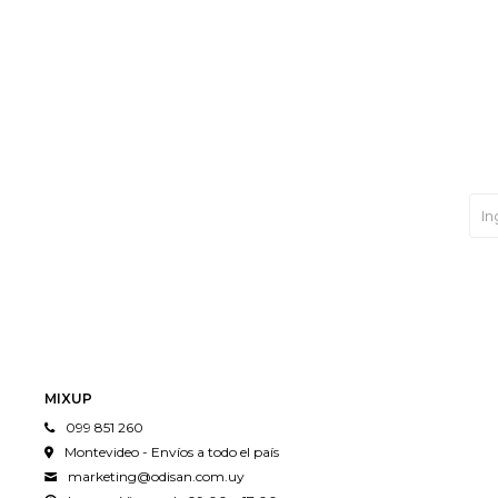
MIXUP
099 851 260
Montevideo - Envíos a todo el país
marketing@odisan.com.uy