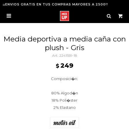
¡¡ENVIOS GRATIS EN TUS COMPRAS MAYORES A 2500!!

Media deportiva a media caña con
plush - Gris
2241559-18
249
$
Composici�n:
80% Algod�n
18% Poli�ster
2% Elastano