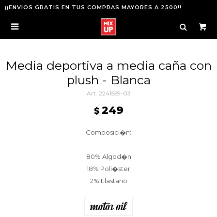
¡¡ENVIOS GRATIS EN TUS COMPRAS MAYORES A 2500!!

Media deportiva a media caña con
plush - Blanca
2241559-03
249
$
Composici�n:
80% Algod�n
18% Poli�ster
2% Elastano