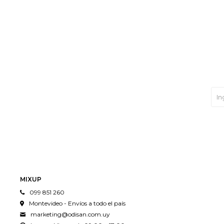
MIXUP
099 851 260
Montevideo - Envíos a todo el país
marketing@odisan.com.uy