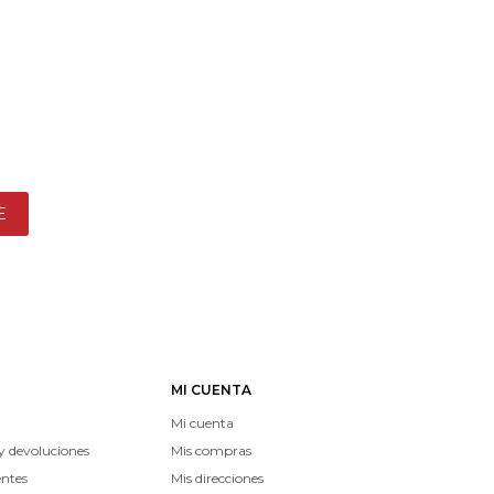
E
MI CUENTA
Mi cuenta
y devoluciones
Mis compras
entes
Mis direcciones