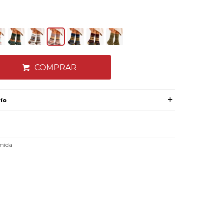
COMPRAR
vío
mida