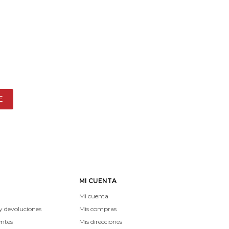
E
MI CUENTA
Mi cuenta
y devoluciones
Mis compras
entes
Mis direcciones