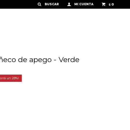
0
$
eco de apego - Verde
28