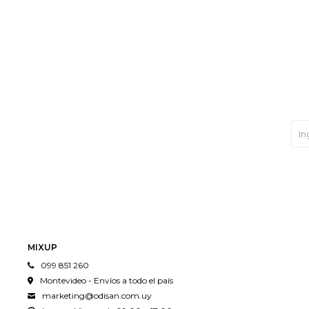
MIXUP
099 851 260
Montevideo - Envíos a todo el país
marketing@odisan.com.uy