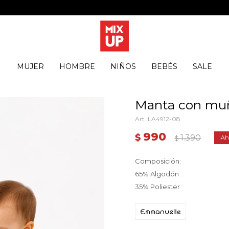
MUJER
HOMBRE
NIÑOS
BEBÉS
SALE
Manta con muñ
LA4912-08
990
$
1.390
$
Composición:
65% Algodón
35% Poliester