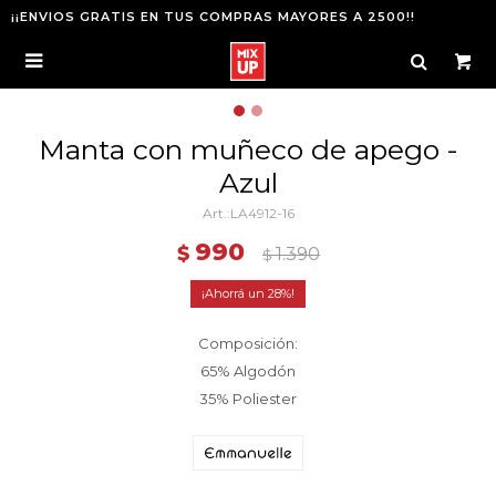
¡¡ENVIOS GRATIS EN TUS COMPRAS MAYORES A 2500!!

Manta con muñeco de apego -
Azul
LA4912-16
990
$
1.390
$
28
Composición:
65% Algodón
35% Poliester