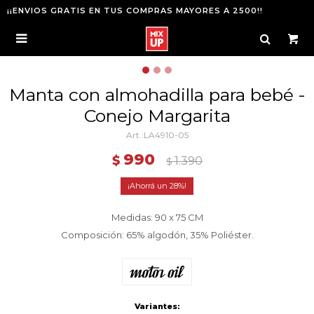
¡¡ENVIOS GRATIS EN TUS COMPRAS MAYORES A 2500!!

Manta con almohadilla para bebé -
Conejo Margarita
LA4910-05
990
$
1.390
$
28
Medidas: 90 x 75 CM
Composición: 65% algodón, 35% Poliéster.
Variantes: