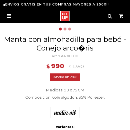
¡¡ENVIOS GRATIS EN TUS COMPRAS MAYORES A 2500!!

Manta con almohadilla para bebé -
Conejo arco�ris
LA4910-00
990
$
1.390
$
28
Medidas: 90 x 75 CM
Composición: 65% algodón, 35% Poliéster.
Variantes: