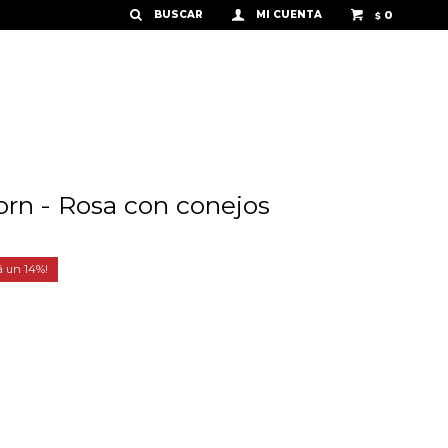
0
$
rn - Rosa con conejos
14