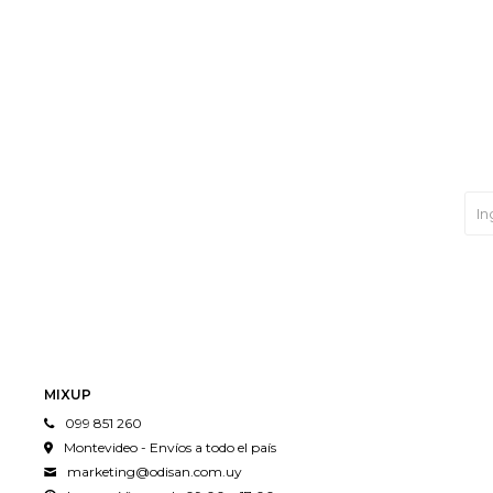
MIXUP
099 851 260
Montevideo - Envíos a todo el país
marketing@odisan.com.uy