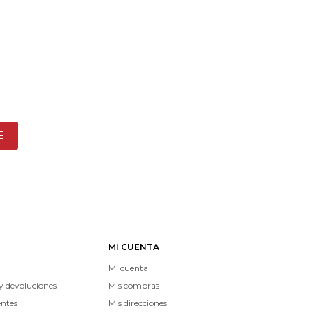
E
MI CUENTA
Mi cuenta
y devoluciones
Mis compras
entes
Mis direcciones