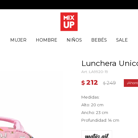
MUJER
HOMBRE
NIÑOS
BEBÉS
SALE
Lunchera Unico
LA9920-19
212
$
249
$
Medidas:
Alto: 20 cm
Ancho: 23 cm
Profundidad: 14 cm