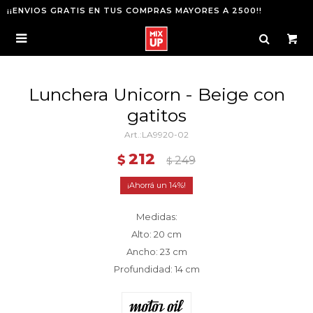
¡¡ENVIOS GRATIS EN TUS COMPRAS MAYORES A 2500!!

Lunchera Unicorn - Beige con
gatitos
LA9920-02
212
$
249
$
14
Medidas:
Alto: 20 cm
Ancho: 23 cm
Profundidad: 14 cm