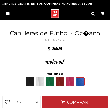
¡¡ENVIOS GRATIS EN TUS COMPRAS MAYORES A 2500!!

Canilleras de Fútbol - Oc�ano
LA1733-37
349
$
Variantes:
COMPRAR
1