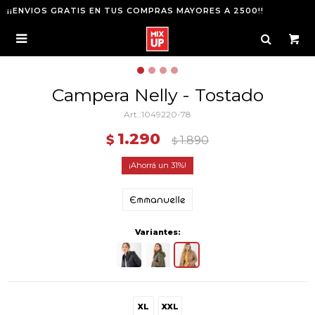
¡¡ENVIOS GRATIS EN TUS COMPRAS MAYORES A 2500!!

Campera Nelly - Tostado
1049220-78
1.290
$
1.890
$
31
Variantes:
XL
XXL