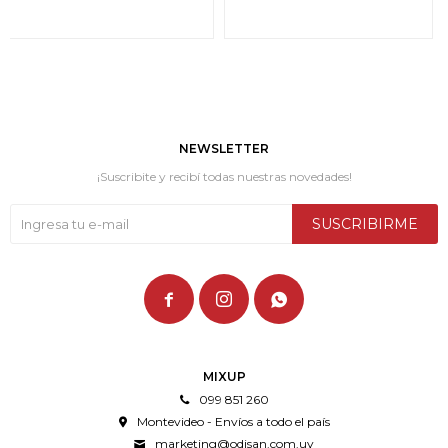
NEWSLETTER
¡Suscribite y recibí todas nuestras novedades!
SUSCRIBIRME



MIXUP
099 851 260
Montevideo - Envíos a todo el país
marketing@odisan.com.uy