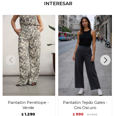
INTERESAR
Pantalón Penélope -
Pantalón Tejido Gales -
Verde
Gris Oscuro
1.290
990
$
$
1.490
$