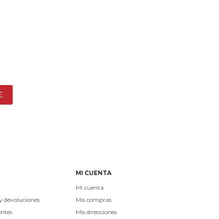
E
MI CUENTA
Mi cuenta
y devoluciones
Mis compras
entes
Mis direcciones