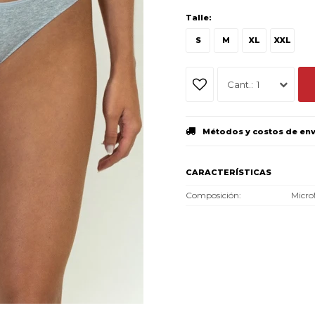
Talle:
S
M
XL
XXL
1
Métodos y costos de en
CARACTERÍSTICAS
Composición
Micro