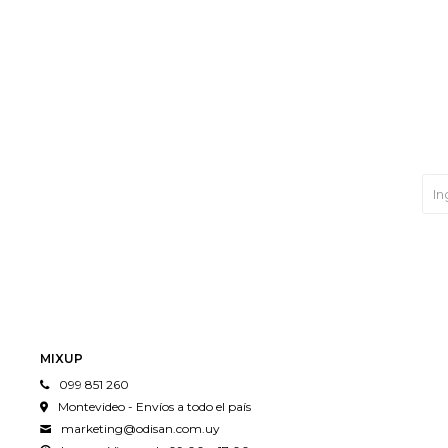
MIXUP
099 851 260
Montevideo - Envíos a todo el país
marketing@odisan.com.uy