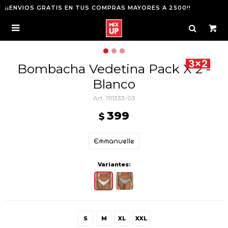
¡¡ENVIOS GRATIS EN TUS COMPRAS MAYORES A 2500!!

Bombacha Vedetina Pack X 2 -
Blanco
1111333-03
399
$
Variantes:
S
M
XL
XXL