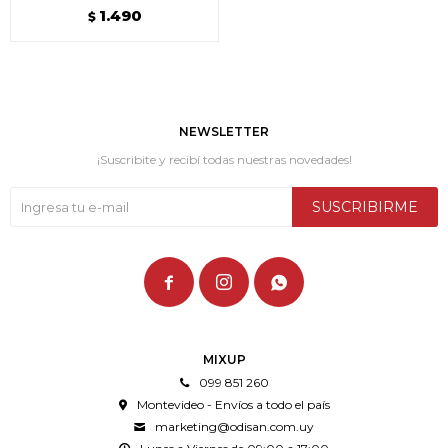
1.490
$
NEWSLETTER
¡Suscribite y recibí todas nuestras novedades!
SUSCRIBIRME



MIXUP
099 851 260
Montevideo - Envíos a todo el país
marketing@odisan.com.uy