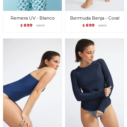
Remera UV - Blanco
Bermuda Benja - Coral
699
699
$
899
$
899
$
$