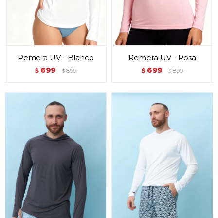
Remera UV - Blanco
Remera UV - Rosa
699
699
$
899
$
899
$
$