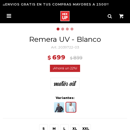
¡¡ENVIOS GRATIS EN TUS COMPRAS MAYORES A 2500!!

Remera UV - Blanco
2039722-03
699
$
899
$
22
Variantes:
S
M
L
XL
XXL