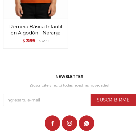
Remera Básica Infantil
en Algodón - Naranja
359
$
499
$
NEWSLETTER
¡Suscribite y recibí todas nuestras novedades!
SUSCRIBIRME


