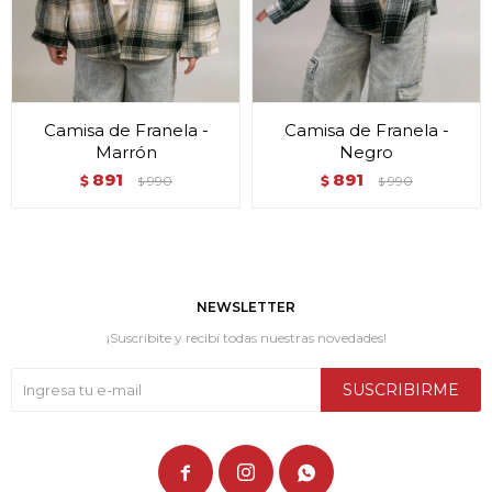
Camisa de Franela -
Camisa de Franela -
Marrón
Negro
891
891
$
990
$
990
$
$
NEWSLETTER
¡Suscribite y recibí todas nuestras novedades!
SUSCRIBIRME


