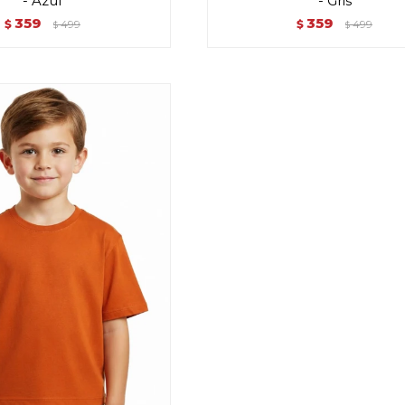
- Azul
- Gris
359
359
$
499
$
499
$
$