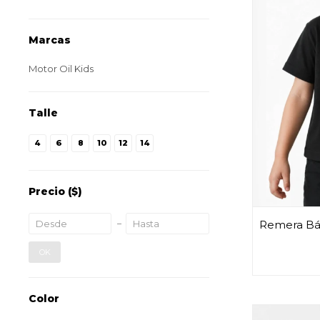
Marcas
Motor Oil Kids
Talle
4
6
8
10
12
14
Precio
($)
Remera Bás
OK
Color