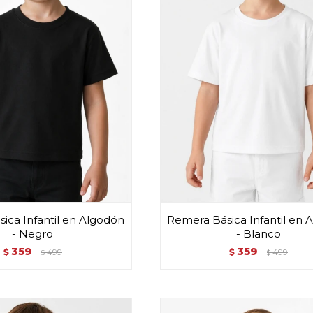
ica Infantil en Algodón
Remera Básica Infantil en 
- Negro
- Blanco
359
359
$
499
$
499
$
$