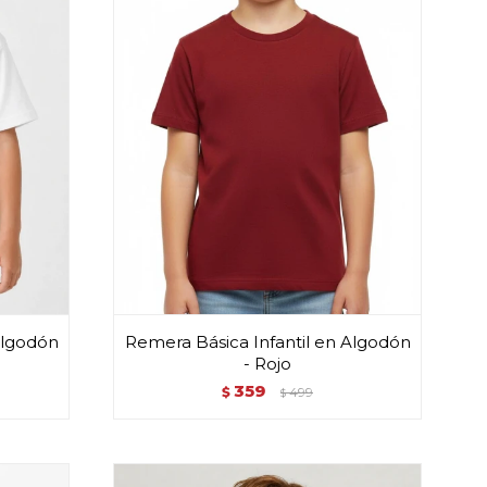
Algodón
Remera Básica Infantil en Algodón
- Rojo
359
$
499
$