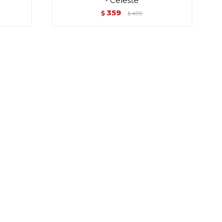
- Celeste
359
$
499
$