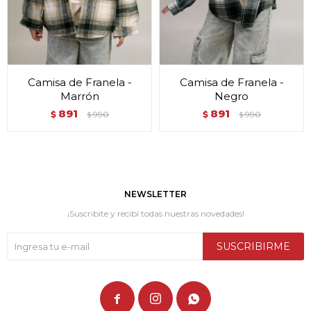
Camisa de Franela -
Camisa de Franela -
Marrón
Negro
891
891
$
990
$
990
$
$
NEWSLETTER
¡Suscribite y recibí todas nuestras novedades!
SUSCRIBIRME


