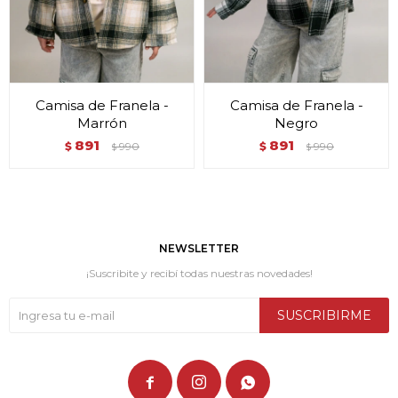
Camisa de Franela -
Camisa de Franela -
Marrón
Negro
891
891
$
990
$
990
$
$
NEWSLETTER
¡Suscribite y recibí todas nuestras novedades!
SUSCRIBIRME


