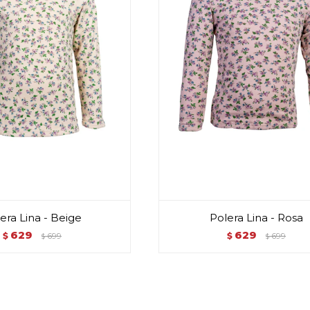
era Lina - Beige
Polera Lina - Rosa
629
629
$
699
$
699
$
$