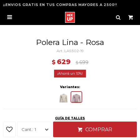
¡¡ENVIOS GRATIS EN TUS COMPRAS MAYORES A 2500!!

Polera Lina - Rosa
LA9302-19
629
$
699
$
10
Variantes:
GUÍA DE TALLES
COMPRAR
1