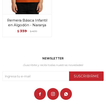
Remera Básica Infantil
en Algodón - Naranja
359
$
499
$
NEWSLETTER
¡Suscribite y recibí todas nuestras novedades!
SUSCRIBIRME


