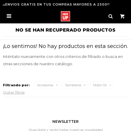
¡¡ENVIOS GRATIS EN TUS COMPRAS MAYORES A 2500!!

NO SE HAN RECUPERADO PRODUCTOS
¡Lo sentimos! No hay productos en esta sección.
Inténtalo nuevamente con otros criterios de filtrado o busca en
otras secciones de nuestro catálogo.
Filtrando por:
Accesorios
Sombreros
Motor Oil
Quitar filtros
NEWSLETTER
¡Suscribite y recibí todas nuestras novedades!