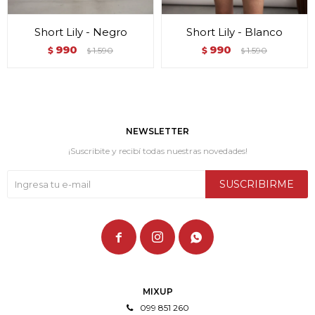
Short Lily - Negro
Short Lily - Blanco
990
990
$
1.590
$
1.590
$
$
NEWSLETTER
¡Suscribite y recibí todas nuestras novedades!
SUSCRIBIRME



MIXUP
099 851 260