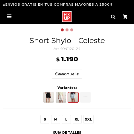
¡¡ENVIOS GRATIS EN TUS COMPRAS MAYORES A 2500!!

Short Shylo - Celeste
1041120-24
1.190
$
Variantes:
S
M
L
XL
XXL
GUÍA DE TALLES