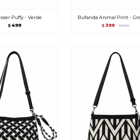
ser Puffy - Verde
Bufanda Animal Print - Gri
499
399
$
$
900
$