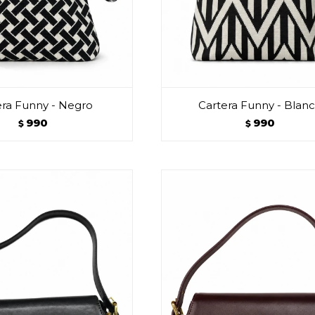
era Funny - Negro
Cartera Funny - Blan
990
990
$
$