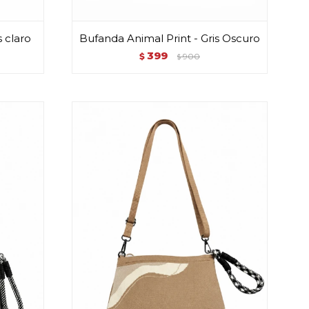
s claro
Bufanda Animal Print - Gris Oscuro
399
$
900
$