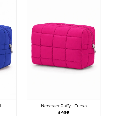
l
Necesser Puffy - Fucsia
499
$