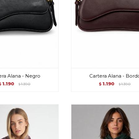
era Alana - Negro
Cartera Alana - Bord
1.190
1.190
$
1.390
$
1.390
$
$