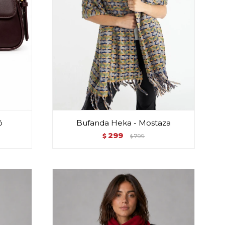
ó
Bufanda Heka - Mostaza
299
$
799
$