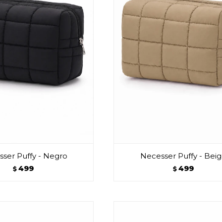
ser Puffy - Negro
Necesser Puffy - Bei
499
499
$
$