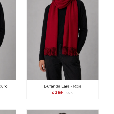
curo
Bufanda Lara - Roja
299
$
599
$