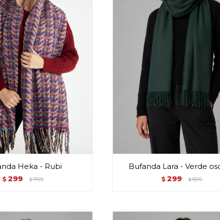
anda Heka - Rubi
Bufanda Lara - Verde os
299
299
$
799
$
599
$
$