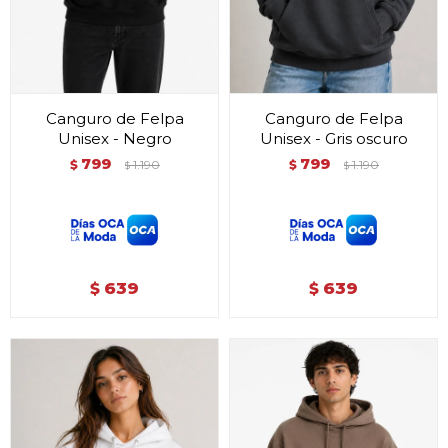
Canguro de Felpa
Canguro de Felpa
Unisex - Negro
Unisex - Gris oscuro
799
799
$
1.190
$
1.190
$
$
639
639
$
$