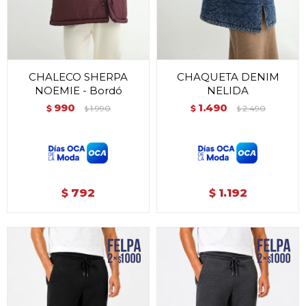
CHALECO SHERPA
CHAQUETA DENIM
NOEMIE - Bordó
NELIDA
990
1.490
$
1.990
$
2.490
$
$
792
1.192
$
$