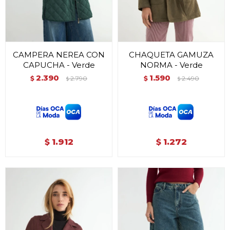
CAMPERA NEREA CON
CHAQUETA GAMUZA
CAPUCHA - Verde
NORMA - Verde
2.390
1.590
$
2.790
$
2.490
$
$
1.912
1.272
$
$