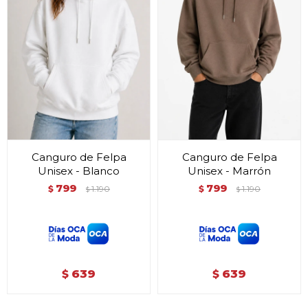
Canguro de Felpa
Canguro de Felpa
Unisex - Blanco
Unisex - Marrón
799
799
$
1.190
$
1.190
$
$
639
639
$
$