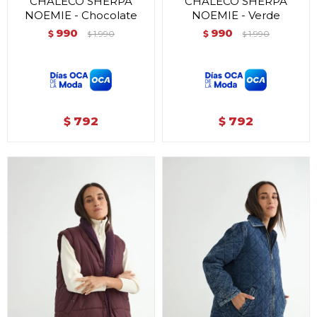
CHALECO SHERPA
CHALECO SHERPA
NOEMIE - Chocolate
NOEMIE - Verde
990
990
$
1.990
$
1.990
$
$
792
792
$
$