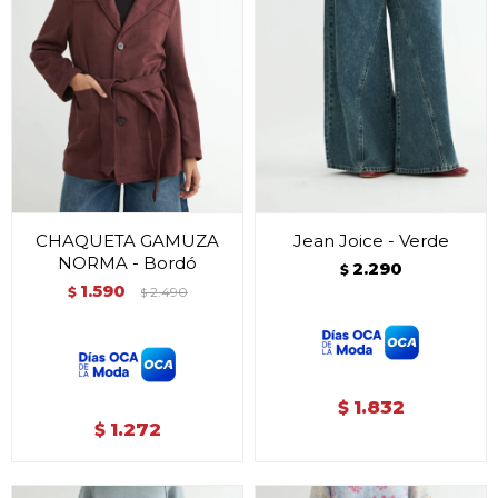
CHAQUETA GAMUZA
Jean Joice - Verde
NORMA - Bordó
2.290
$
1.590
$
2.490
$
1.832
$
1.272
$