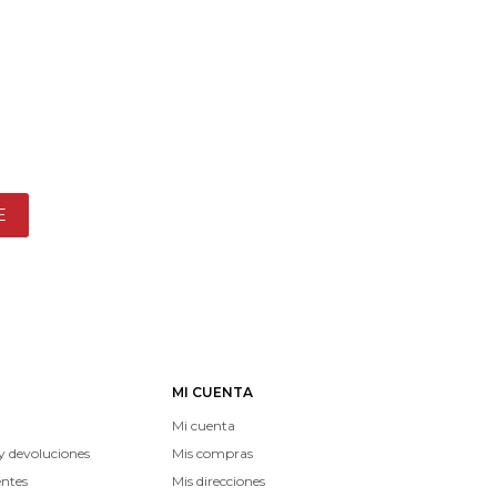
E
MI CUENTA
Mi cuenta
y devoluciones
Mis compras
entes
Mis direcciones