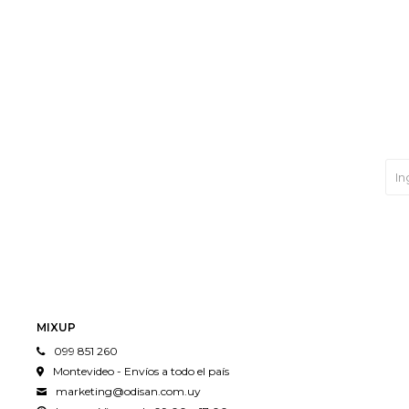
MIXUP
099 851 260
Montevideo - Envíos a todo el país
marketing@odisan.com.uy