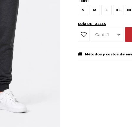
Talle:
S
M
L
XL
XX
GUÍA DE TALLES
1
Métodos y costos de en