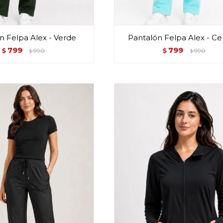
n Felpa Alex - Verde
Pantalón Felpa Alex - Ce
799
799
$
990
$
990
$
$