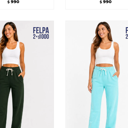
990
990
$
$