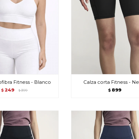
fibra Fitness - Blanco
Calza corta Fitness - N
249
899
$
399
$
$