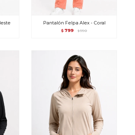
leste
Pantalón Felpa Alex - Coral
799
$
990
$