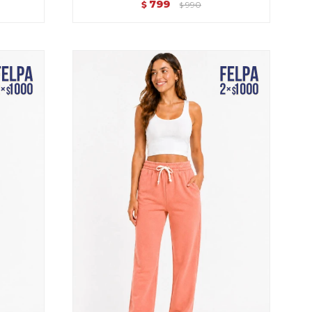
799
$
990
$