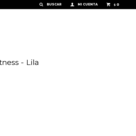
0
$
ness - Lila