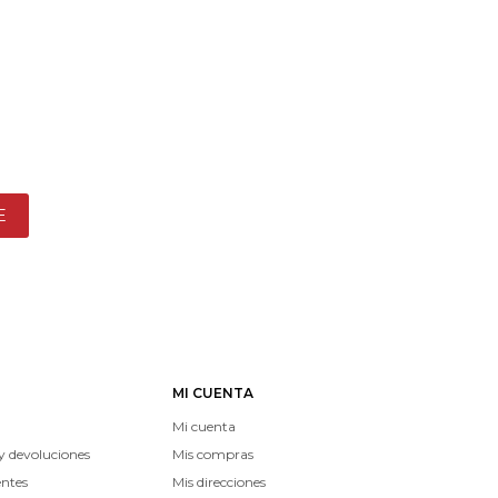
E
MI CUENTA
Mi cuenta
y devoluciones
Mis compras
entes
Mis direcciones