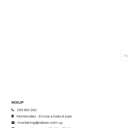
MIXUP
099 851 260
Montevideo - Envíos a todo el país
marketing@odisan.com.uy