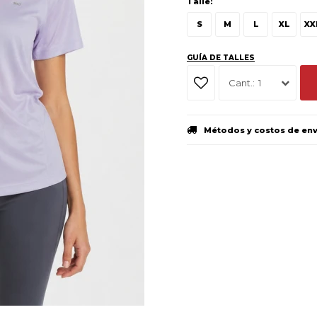
Talle:
S
M
L
XL
XX
GUÍA DE TALLES
1
Métodos y costos de en