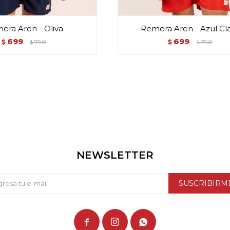
era Aren - Oliva
Remera Aren - Azul Cl
699
699
$
790
$
790
$
$
NEWSLETTER
SUSCRIBIRM


