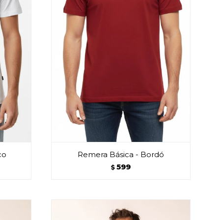
co
Remera Básica - Bordó
599
$