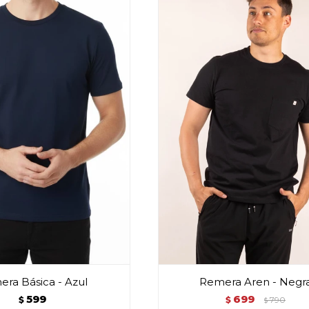
ra Básica - Azul
Remera Aren - Negr
599
699
$
$
790
$