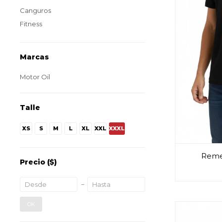
Canguros
Fitness
Marcas
Motor Oil
Talle
XS
S
M
L
XL
XXL
XXXL
Reme
Precio
($)
OK