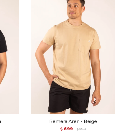
a
Remera Aren - Beige
699
$
790
$