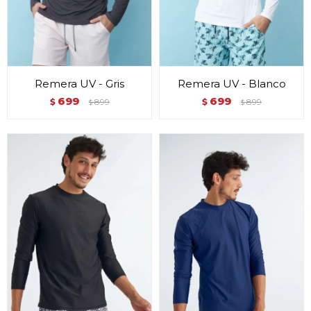
Remera UV - Gris
Remera UV - Blanco
699
699
$
899
$
899
$
$